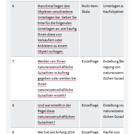
6
Manchmal liegen den
Multi-Item-
Unterlagen zu
Objekten verschiedene
Skala
Kaufobjekten
Unterlagen bei. Geben Sie
bitte für die folgenden
Unterlagen an, wie häufig
Ihnen diese von
Verkäufern oder
Anbietern zu einem
Objekt vorliegen.
7
Werden von Ihnen
Einzelfrage
Erstellung/Beauft
naturwissenschaftliche
ragung von
Gutachten in Auftrag
naturwissenschaf
gegeben oder werden bei
tlichen Gutachten
Ihnen
naturwissenschaftliche
Gutachten erstellt?
8
Und wer erstellt in der
Einzelfrage
Erstellung von
Regel diese
naturwissenschaf
naturwissenschaftlichen
tlichen Gutachten
Gutachten?
9
Wer hat seit Anfang 2014
Einzelfrage
Käufer von