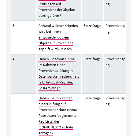
Prüfungen auf
ng
Provenienz der Objekte
durchgeführt?
3
Anhand welcher Kriterien
Einzelfrage
Provenienzprüfu
wird bei Ihnen
ng
entschieden, ob ein
Objekt auf Provenienz
geprüft wird? Je nach…
4
Haben Sie schon einmal
Einzelfrage
Provenienzprüfu
im Rahmen einer
ng
Provenienzprüfung in
Datenbanken recherchiert
(z.B. Art-Lost-Register,
LostArt, etc.)?
5
Haben Sie im Rahmen
Einzelfrage
Provenienzprüfu
einer Prüfung auf
ng
Provenienz schon einmal
Rote Listen (sogenannte
Red Lists) der
ICOM/UNESCO zu Rate
gezogen?