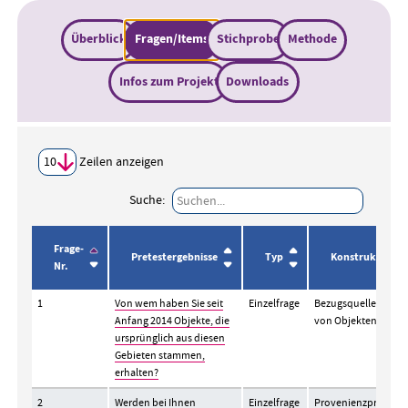
Überblick
Fragen/Items
Stichprobe
Methode
Infos zum Projekt
Downloads
Zeilen anzeigen
Suche:
Frage-
Pretestergebnisse
Typ
Konstrukt
Nr.
1
Von wem haben Sie seit
Einzelfrage
Bezugsquellen
Anfang 2014 Objekte, die
von Objekten
ursprünglich aus diesen
Gebieten stammen,
erhalten?
2
Werden bei Ihnen
Einzelfrage
Provenienzprüfu