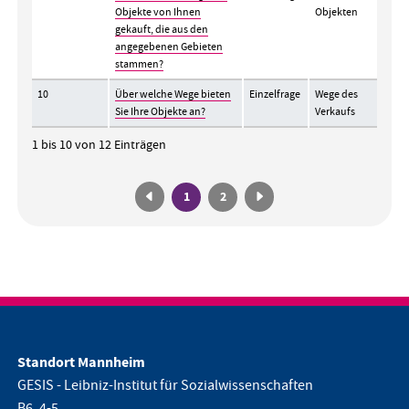
Objekte von Ihnen
Objekten
gekauft, die aus den
angegebenen Gebieten
stammen?
10
Über welche Wege bieten
Einzelfrage
Wege des
Sie Ihre Objekte an?
Verkaufs
1 bis 10 von 12 Einträgen
1
2
Standort Mannheim
GESIS - Leibniz-Institut für Sozialwissenschaften
B6, 4-5