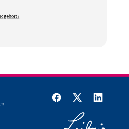
DR gehört?
en