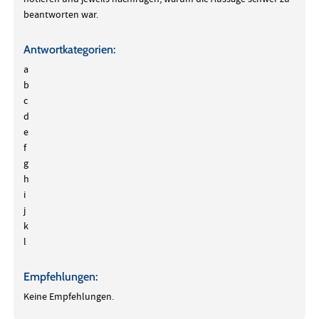
beantworten war.
Antwortkategorien:
a
b
c
d
e
f
g
h
i
j
k
l
Empfehlungen:
Keine Empfehlungen.