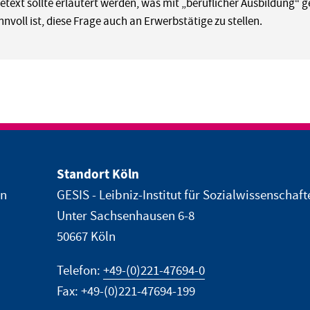
etext sollte erläutert werden, was mit „beruflicher Ausbildung“ ge
innvoll ist, diese Frage auch an Erwerbstätige zu stellen.
Standort Köln
en
GESIS - Leibniz-Institut für Sozialwissenschaft
Unter Sachsenhausen 6-8
50667 Köln
Telefon:
+49-(0)221-47694-0
Fax: +49-(0)221-47694-199