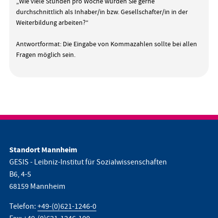
„Wie viele Stunden pro Woche würden Sie gerne
durchschnittlich als Inhaber/in bzw. Gesellschafter/in in der
Weiterbildung arbeiten?“
Antwortformat: Die Eingabe von Kommazahlen sollte bei allen
Fragen möglich sein.
Standort Mannheim
GESIS - Leibniz-Institut für Sozialwissenschaften
B6, 4-5
68159 Mannheim
Telefon:
+49-(0)621-1246-0