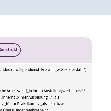
Konstrukt
ndesfreiwilligendienst, Freiwilliges Soziales Jahr",
he Arbeitszeit [„in Ihrem Anstellungsverhältnis“ /
„innerhalb Ihrer Ausbildung“ / „als
/ „für Ihr Praktikum“ / „als Leih- bzw.
cher Überstunden/Mehrarbeit?