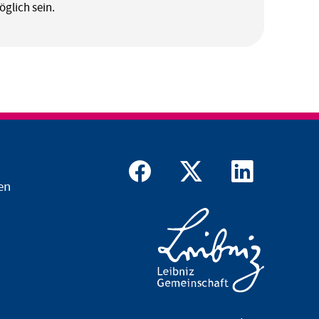
glich sein.
en