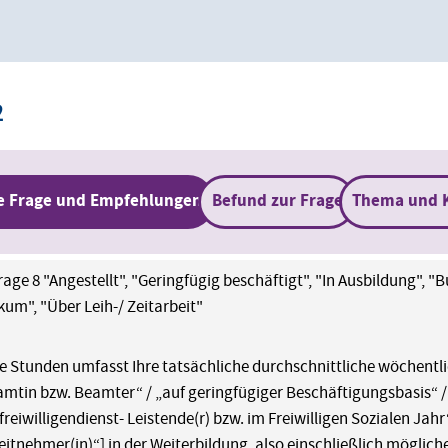
2
e Frage und Empfehlungen
Befund zur Frage
Thema und 
age 8 "Angestellt", "Geringfügig beschäftigt", "In Ausbildung", "Bu
kum", "Über Leih-/ Zeitarbeit"
le Stunden umfasst Ihre tatsächliche durchschnittliche wöchentlic
amtin bzw. Beamter“ / „auf geringfügiger Beschäftigungsbasis“ / 
reiwilligendienst- Leistende(r) bzw. im Freiwilligen Sozialen Jahr“ 
eitnehmer(in)“] in der Weiterbildung, also einschließlich mögli