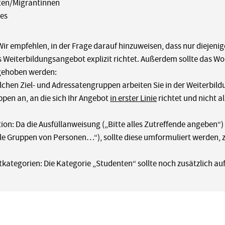
ten/Migrantinnen
ges
Wir empfehlen, in der Frage darauf hinzuweisen, dass nur diejeni
s Weiterbildungsangebot explizit richtet. Außerdem sollte das W
gehoben werden:
lchen Ziel- und Adressatengruppen arbeiten Sie in der Weiterbil
ppen an, an die sich Ihr Angebot
in erster Linie
richtet und nicht a
tion: Da die Ausfüllanweisung („Bitte alles Zutreffende angeben
lle Gruppen von Personen…“), sollte diese umformuliert werden,
kategorien: Die Kategorie „Studenten“ sollte noch zusätzlich au