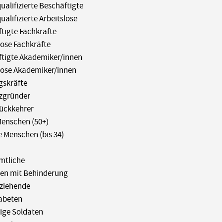
ualifizierte Beschäftigte
ualifizierte Arbeitslose
tigte Fachkräfte
lose Fachkräfte
ftigte Akademiker/innen
lose Akademiker/innen
gskräfte
nzgründer
rückkehrer
Menschen (50+)
 Menschen (bis 34)
mtliche
en mit Behinderung
rziehende
abeten
ige Soldaten