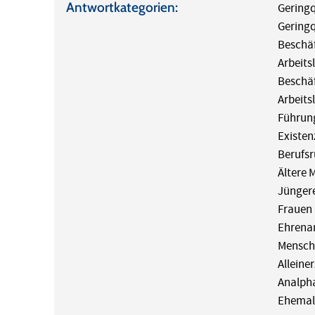
Antwortkategorien:
Geringq
Geringq
Beschäf
Arbeits
Beschä
Arbeits
Führun
Existe
Berufs
Ältere 
Jüngere
Frauen
Ehrena
Mensch
Alleine
Analph
Ehemal