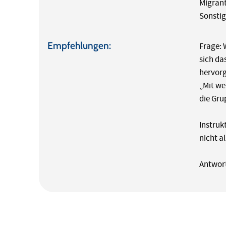
Migran
Sonsti
Empfehlungen:
Frage: 
sich da
hervor
„Mit we
die Gru
Instruk
nicht a
Antwort