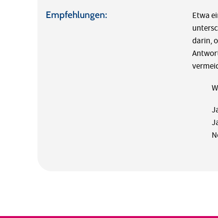
Empfehlungen:
Etwa ei
untersc
darin, 
Antwort
vermeid
W
J
J
N