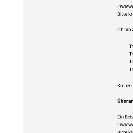
Inwiewe
Bitte k
Ich bin
Tr
T
Tr
T
Kreuze 
Überar
Ein Beis
Inwiewe
Bitte k