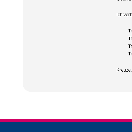
Ich ver
Tr
T
Tr
T
Kreuze 