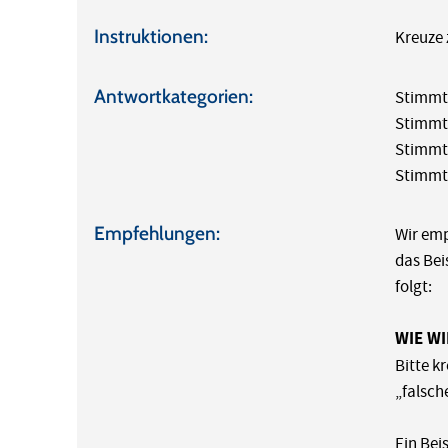
Instruktionen:
Kreuze 
Antwortkategorien:
Stimmt
Stimm
Stimmt
Stimmt
Empfehlungen:
Wir emp
das Bei
folgt:
WIE W
Bitte k
„falsch
Ein Beis