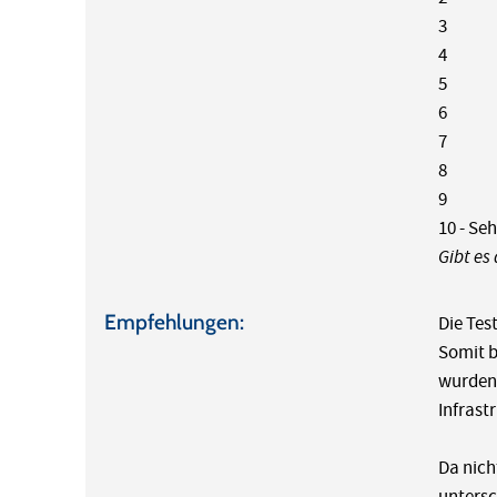
3
4
5
6
7
8
9
10 - Se
Gibt es
Empfehlungen:
Die Tes
Somit b
wurden.
Infrast
Da nich
untersc