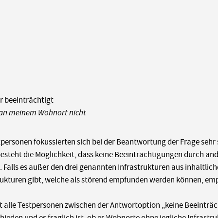
hr beeinträchtigt
 an meinem Wohnort nicht
tpersonen fokussierten sich bei der Beantwortung der Frage sehr 
esteht die Möglichkeit, dass keine Beeinträchtigungen durch ande
 Falls es außer den drei genannten Infrastrukturen aus inhaltlich
rukturen gibt, welche als störend empfunden werden können, empfe
t alle Testpersonen zwischen der Antwortoption „keine Beeinträ
hieden und es fraglich ist, ob es Wohnorte ohne jegliche Infrastru