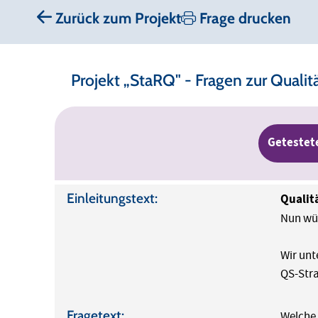
Zurück zum Projekt
Frage drucken
Projekt „StaRQ" - Fragen zur Qual
Getestet
Einleitungstext:
Qualit
Nun wür
Wir unt
QS-Stra
Fragetext:
Welche 