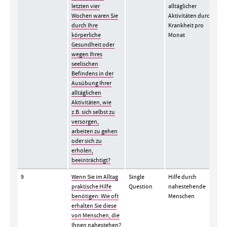
letzten vier
alltäglicher
Wochen waren Sie
Aktivitäten durch
durch Ihre
Krankheit pro
körperliche
Monat
Gesundheit oder
wegen Ihres
seelischen
Befindens in der
Ausübung Ihrer
alltäglichen
Aktivitäten, wie
z.B. sich selbst zu
versorgen,
arbeiten zu gehen
oder sich zu
erholen,
beeinträchtigt?
9
Wenn Sie im Alltag
Single
Hilfe durch
praktische Hilfe
Question
nahestehende
benötigen: Wie oft
Menschen
erhalten Sie diese
von Menschen, die
Ihnen nahestehen?