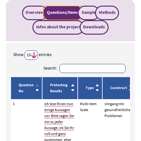
Overview
Questions/Items
Sample
Methods
Infos about the project
Downloads
Show
entries
Search:
Question
Pretesting
Type
Construct
No.
Results
1
Ich lese Ihnen nun
Multi-Item
Umgang mit
einige Aussagen
Scale
gesundheitlichen
vor. Bitte sagen Sie
Problemen
mir zu jeder
Aussage, ob Sie ihr
voll und ganz
zustimmen, eher