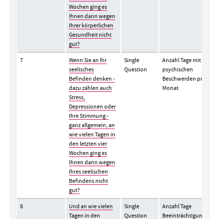
Wochen ging es
Ihnen dann wegen
Ihrer körperlichen
Gesundheit nicht
gut?
7
Wenn Sie an Ihr
Single
Anzahl Tage mit
seelisches
Question
psychischen
Befinden denken -
Beschwerden pro
dazu zählen auch
Monat
Stress,
Depressionen oder
Ihre Stimmung -
ganz allgemein, an
wie vielen Tagen in
den letzten vier
Wochen ging es
Ihnen dann wegen
Ihres seelischen
Befindens nicht
gut?
8
Und an wie vielen
Single
Anzahl Tage
Tagen in den
Question
Beeinträchtigung