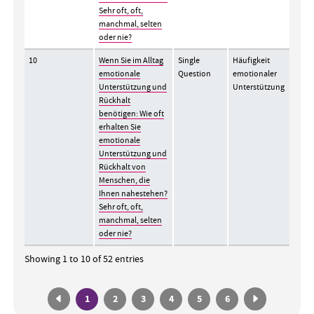
Sehr oft, oft,
manchmal, selten
oder nie?
10
Wenn Sie im Alltag
Single
Häufigkeit
emotionale
Question
emotionaler
Unterstützung und
Unterstützung
Rückhalt
benötigen: Wie oft
erhalten Sie
emotionale
Unterstützung und
Rückhalt von
Menschen, die
Ihnen nahestehen?
Sehr oft, oft,
manchmal, selten
oder nie?
Showing 1 to 10 of 52 entries
1
2
3
4
5
6