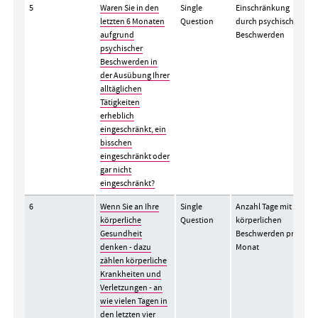
5
Waren Sie in den
Single
Einschränkung
letzten 6 Monaten
Question
durch psychische
aufgrund
Beschwerden
psychischer
Beschwerden in
der Ausübung Ihrer
alltäglichen
Tätigkeiten
erheblich
eingeschränkt, ein
bisschen
eingeschränkt oder
gar nicht
eingeschränkt?
6
Wenn Sie an Ihre
Single
Anzahl Tage mit
körperliche
Question
körperlichen
Gesundheit
Beschwerden pro
denken - dazu
Monat
zählen körperliche
Krankheiten und
Verletzungen - an
wie vielen Tagen in
den letzten vier