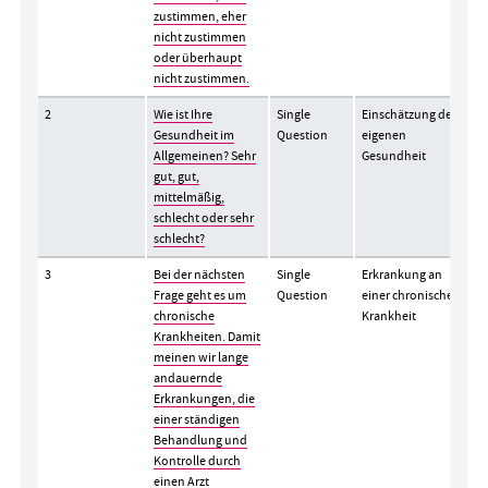
zustimmen, eher
nicht zustimmen
oder überhaupt
nicht zustimmen.
2
Wie ist Ihre
Single
Einschätzung der
Gesundheit im
Question
eigenen
Allgemeinen? Sehr
Gesundheit
gut, gut,
mittelmäßig,
schlecht oder sehr
schlecht?
3
Bei der nächsten
Single
Erkrankung an
Frage geht es um
Question
einer chronischen
chronische
Krankheit
Krankheiten. Damit
meinen wir lange
andauernde
Erkrankungen, die
einer ständigen
Behandlung und
Kontrolle durch
einen Arzt