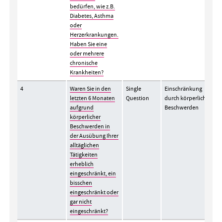
bedürfen, wie z.B.
Diabetes, Asthma
oder
Herzerkrankungen.
Haben Sie eine
oder mehrere
chronische
Krankheiten?
4
Waren Sie in den
Single
Einschränkung
letzten 6 Monaten
Question
durch körperliche
aufgrund
Beschwerden
körperlicher
Beschwerden in
der Ausübung Ihrer
alltäglichen
Tätigkeiten
erheblich
eingeschränkt, ein
bisschen
eingeschränkt oder
gar nicht
eingeschränkt?