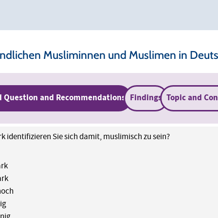
ugendlichen Musliminnen und Muslimen in Deut
d Question and Recommendations
Findings
Topic and Con
rk identifizieren Sie sich damit, muslimisch zu sein?
ark
ark
noch
ig
nig