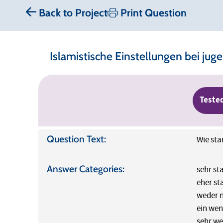
Back to Project
Print Question
Islamistische Einstellungen bei j
Teste
Question Text:
Wie sta
Answer Categories:
sehr st
eher st
weder 
ein wen
sehr we