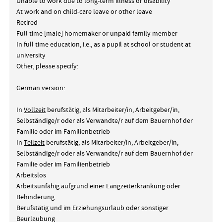
Unable to work due to long-term illness or disability
At work and on child-care leave or other leave
Retired
Full time [male] homemaker or unpaid family member
In full time education, i.e., as a pupil at school or student at
university
Other, please specify:
German version:
In
Vollzeit
berufstätig, als Mitarbeiter/in, Arbeitgeber/in,
Selbständige/r oder als Verwandte/r auf dem Bauernhof der
Familie oder im Familienbetrieb
In
Teilzeit
berufstätig, als Mitarbeiter/in, Arbeitgeber/in,
Selbständige/r oder als Verwandte/r auf dem Bauernhof der
Familie oder im Familienbetrieb
Arbeitslos
Arbeitsunfähig aufgrund einer Langzeiterkrankung oder
Behinderung
Berufstätig und im Erziehungsurlaub oder sonstiger
Beurlaubung