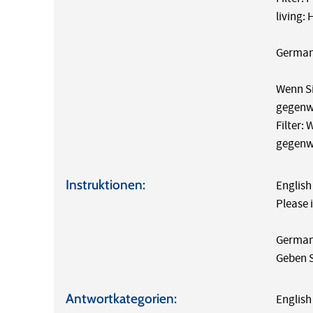
living:
German
Wenn Si
gegenwä
Filter:
gegenwä
Instruktionen:
English
Please 
German
Geben S
Antwortkategorien:
English