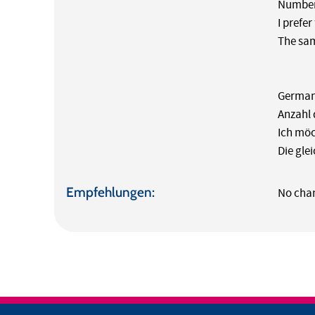
Number 
I prefe
The sam
German
Anzahl 
Ich möc
Die gle
Empfehlungen:
No cha