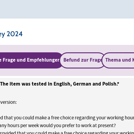
ey 2024
e Frage und Empfehlungen
Befund zur Frage
Thema und 
 The item was tested in English, German and Polish.*
 version:
d that you could make a free choice regarding your working hours
y hours per week would you prefer to work at present?
 Provided that you could make a free choice regarding your worki