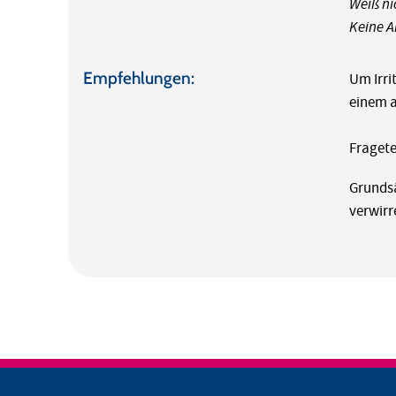
Weiß ni
Keine 
Empfehlungen:
Um Irri
einem a
Fragete
Grundsä
verwirre